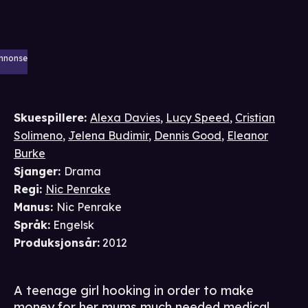
nnonse
Skuespillere
:
Alexa Davies
,
Lucy Speed
,
Cristian
Solimeno
,
Jelena Budimir
,
Dennis Good
,
Eleanor
Burke
Sjanger
:
Drama
Regi
:
Nic Penrake
Manus
:
Nic Penrake
Språk
:
Engelsk
Produksjonsår
:
2012
A teenage girl hooking in order to make
money for her mums much needed medical