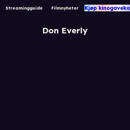
Kjøp kinogaveko
Streamingguide
Filmnyheter
Don Everly