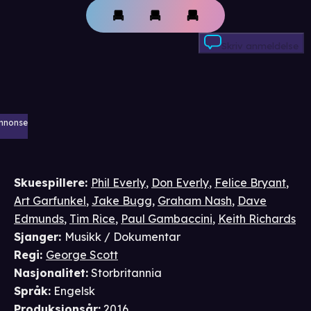
Skriv anmeldelse
nnonse
Skuespillere
:
Phil Everly
,
Don Everly
,
Felice Bryant
,
Art Garfunkel
,
Jake Bugg
,
Graham Nash
,
Dave
Edmunds
,
Tim Rice
,
Paul Gambaccini
,
Keith Richards
Sjanger
:
Musikk / Dokumentar
Regi
:
George Scott
Nasjonalitet
:
Storbritannia
Språk
:
Engelsk
Produksjonsår
:
2016