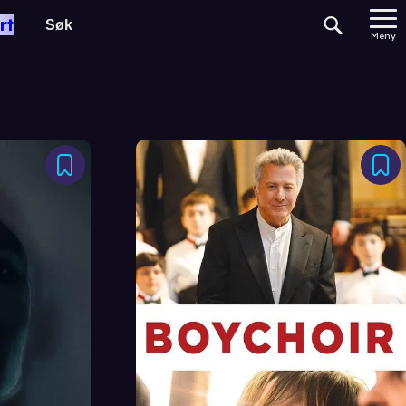
rt
Meny