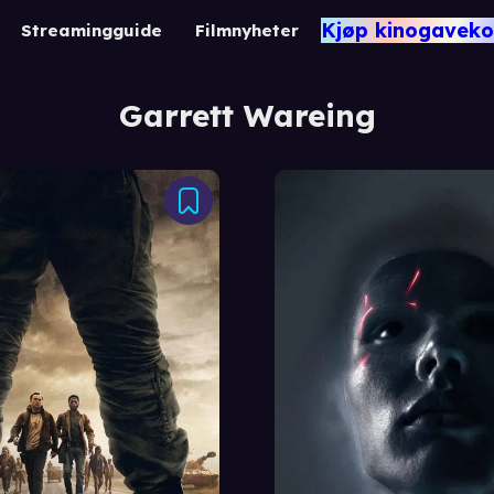
Kjøp kinogaveko
Streamingguide
Filmnyheter
Garrett Wareing