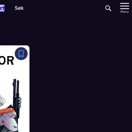
rt
Meny