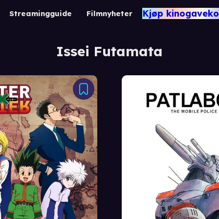
Kjøp kinogaveko
Streamingguide
Filmnyheter
Issei Futamata