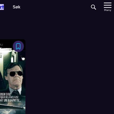
rt
Meny