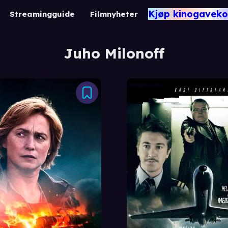
Kjøp kinogaveko
Streamingguide
Filmnyheter
Juho Milonoff