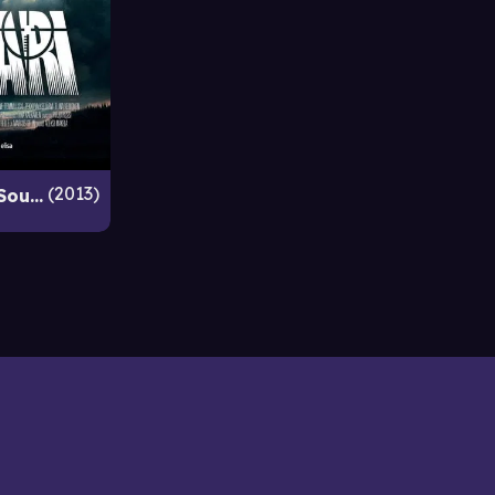
2013
The Hijack That Went South