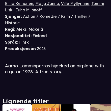
Elina Keinonen
,
Maija Junno
,
Ville Myllyrinne
,
Tommi
Liski
,
Juho Milonoff
Sjanger
:
Action / Komedie / Krim / Thriller /
Historie
Regi
:
Aleksi Mäkelä
Nasjonalitet
:
Finland
Språk
:
Finsk
Produksjonsår
:
2013
Aarno Lamminparras hijacked an airplane with
a gun in 1978. A true story.
Lignende titler