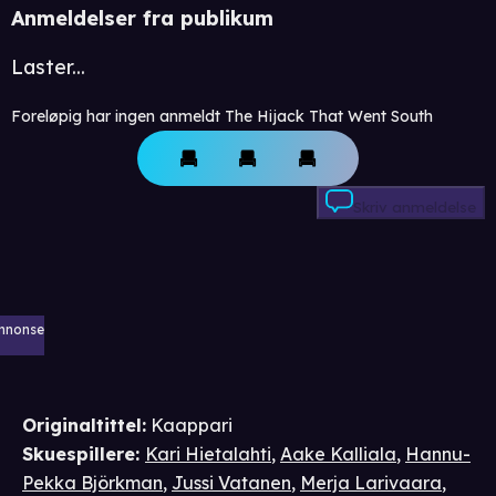
Anmeldelser fra publikum
Laster...
Foreløpig har ingen anmeldt The Hijack That Went South
Skriv anmeldelse
nnonse
Originaltittel:
Kaappari
Skuespillere
:
Kari Hietalahti
,
Aake Kalliala
,
Hannu-
Pekka Björkman
,
Jussi Vatanen
,
Merja Larivaara
,