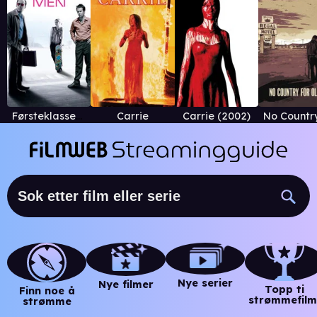
Førsteklasses svindlere
Carrie
Carrie (2002)
Nye serier
Nye filmer
Topp ti
Finn noe å
strømmefilm
strømme