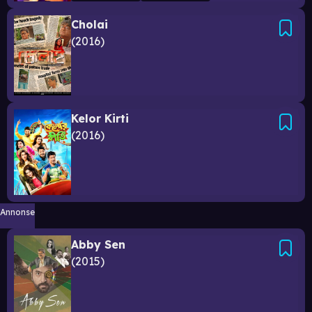
Cholai
2016
Kelor Kirti
2016
Annonse
Abby Sen
2015