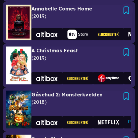
Annabelle Comes Home
2019
A Christmas Feast
2019
Gåsehud 2: Monsterkvelden
2018