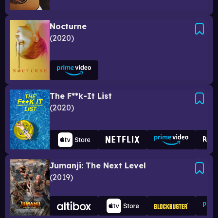
Nocturne
2020
The F**k-It List
2020
Jumanji: The Next Level
2019