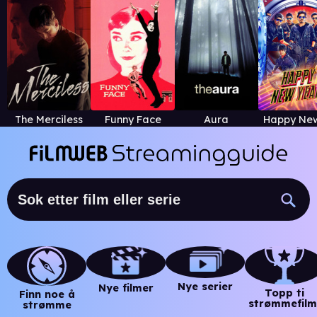
The Merciless
Funny Face
Aura
Nye serier
Nye filmer
Topp ti
Finn noe å
strømmefilm
strømme