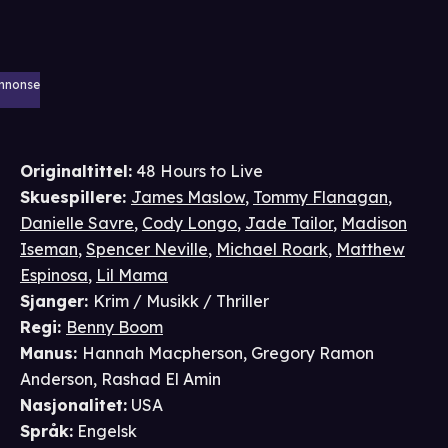
nnonse
Originaltittel:
48 Hours to Live
Skuespillere
:
James Maslow
,
Tommy Flanagan
,
Danielle Savre
,
Cody Longo
,
Jade Tailor
,
Madison
Iseman
,
Spencer Neville
,
Michael Roark
,
Matthew
Espinosa
,
Lil Mama
Sjanger
:
Krim / Musikk / Thriller
Regi
:
Benny Boom
Manus
:
Hannah Macpherson
,
Gregory Ramon
Anderson
,
Rashad El Amin
Nasjonalitet
:
USA
Språk
:
Engelsk