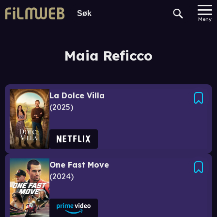
Meny
Maia Reficco
La Dolce Villa
2025
One Fast Move
2024