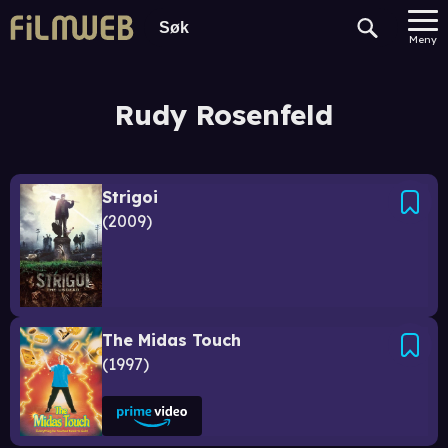
Meny
Rudy Rosenfeld
Strigoi
2009
The Midas Touch
1997