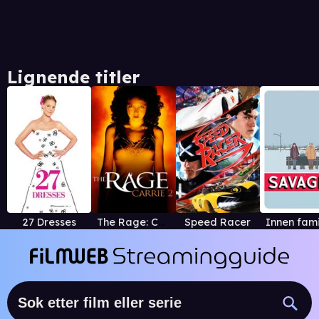
Lignende titler
27 Dresses
The Rage: Carrie 2
Speed Racer
Innen fami