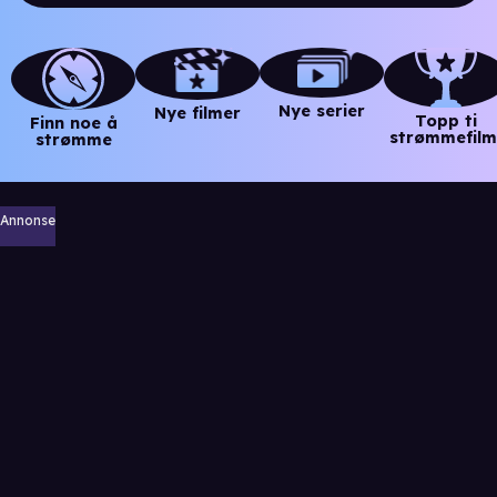
Nye serier
Nye filmer
Topp ti
Finn noe å
strømmefilm
strømme
Annonse