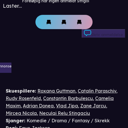
Foreløpig har ingen anmeldt Strigoi
Laster...
Skriv anmeldelse
nnonse
Skuespillere
:
Roxana Guttman
,
Catalin Paraschiv
,
Rudy Rosenfeld
,
Constantin Barbulescu
,
Camelia
Maxim
,
Adrian Donea
,
Vlad Jipa
,
Zane Jarcu
,
Mircea Nicola
,
Neculai Relu Stingaciu
Sjanger
:
Komedie / Drama / Fantasy / Skrekk