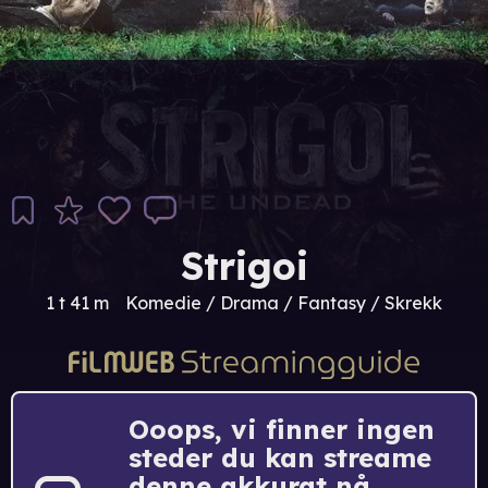
Strigoi
1 t 41 m
Komedie / Drama / Fantasy / Skrekk
Ooops, vi finner ingen
steder du kan streame
denne akkurat nå.