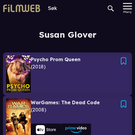
Meny
Susan Glover
Psycho Prom Queen
2018
WarGames: The Dead Code
2008