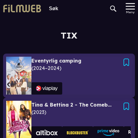
Meny
TIX
Eventyrlig camping
2024–2024
Tina & Bettina 2 - The Comeback
2023