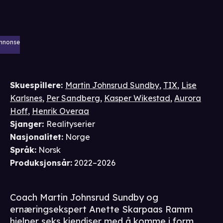
nnonse
Skuespillere
:
Martin Johnsrud Sundby
,
TIX
,
Lise
Karlsnes
,
Per Sandberg
,
Kasper Wikestad
,
Aurora
Hoff
,
Henrik Overaa
Sjanger
:
Realityserier
Nasjonalitet
:
Norge
Språk
:
Norsk
Produksjonsår
:
2022–2026
Coach Martin Johnsrud Sundby og
ernæringsekspert Anette Skarpaas Ramm
hjelper seks kjendiser med å komme i form.