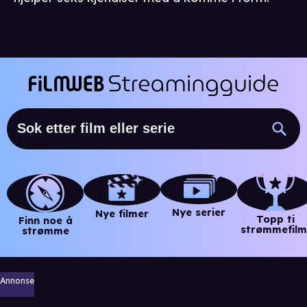
Nye serier
Nye filmer
Topp ti
Finn noe å
strømmefilm
strømme
Annonse