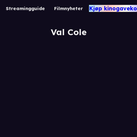
Kjøp kinogaveko
Streamingguide
Filmnyheter
Val Cole