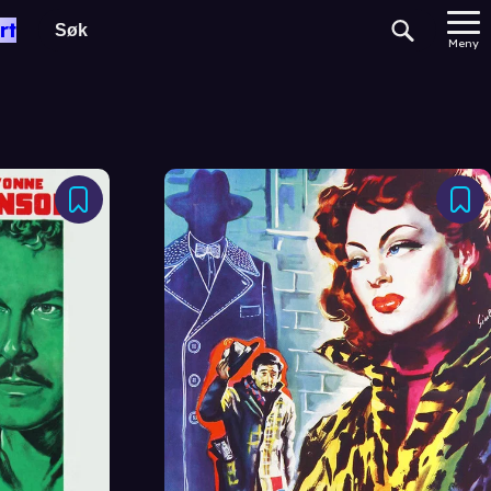
rt
Meny