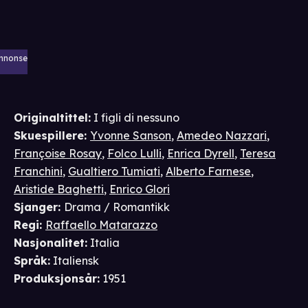
nnonse
Originaltittel:
I figli di nessuno
Skuespillere
:
Yvonne Sanson
,
Amedeo Nazzari
,
Françoise Rosay
,
Folco Lulli
,
Enrica Dyrell
,
Teresa
Franchini
,
Gualtiero Tumiati
,
Alberto Farnese
,
Aristide Baghetti
,
Enrico Glori
Sjanger
:
Drama / Romantikk
Regi
:
Raffaello Matarazzo
Nasjonalitet
:
Italia
Språk
:
Italiensk
Produksjonsår
:
1951