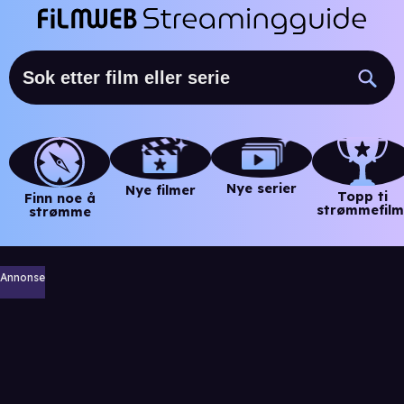
Nye serier
Nye filmer
Topp ti
Finn noe å
strømmefilm
strømme
Annonse