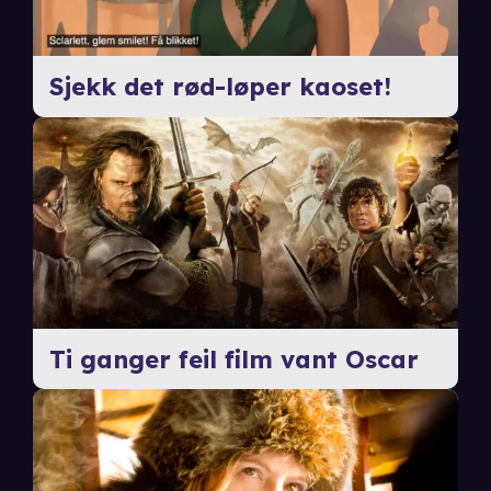
Sjekk det rød-løper kaoset!
Ti ganger feil film vant Oscar