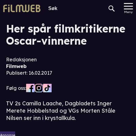
Meny
Her spår filmkritikerne
Oscar-vinnerne
Redaksjonen
Filmweb
Publisert
:
16.02.2017
Følg oss:
TV 2s Camilla Laache, Dagbladets Inger
Merete Hobbelstad og VGs Morten Ståle
Nilsen ser inn i krystallkula.
Annonse