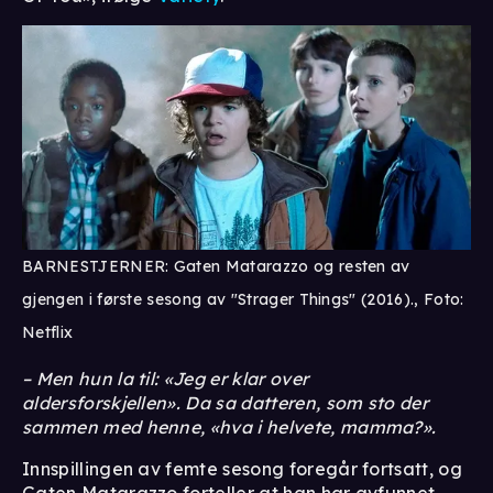
BARNESTJERNER: Gaten Matarazzo og resten av
gjengen i første sesong av "Strager Things" (2016)., Foto:
Netflix
– Men hun la til: «Jeg er klar over
aldersforskjellen». Da sa datteren, som sto der
sammen med henne, «hva i helvete, mamma?».
Innspillingen av femte sesong foregår fortsatt, og
Gaten Matarazzo forteller at han har avfunnet