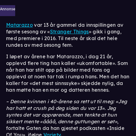
Annonse
Matarazzo
var 13 år gammel da innspillingen av
første sesong av «
Stranger Things
» gikk i gang,
med premiere i 2016. Til neste år skal det hele
rundes av med sesong fem.
I løpet av årene har Matarazzo, i dag 21 år,
opplevd flere ting han kaller «ukomfortable». Som
når han har stilt opp på bilder med fans og
opplevd at noen tar tak i rumpa hans. Men det han
kaller for «det mest sinnssyke» skjedde nylig, da
han møtte han en mor og datteren hennes.
– Denne kvinnen i 40-årene sa rett ut til meg: «Jeg
har hatt et crush på deg siden du var 13». Jeg
syntes det var opprørende, men tenkte at hun
sikkert mente «åååå, denne guttungen er søt»
,
fortalte Gaten da han gjestet podkasten «Inside
Of You», ifølge
Variety
.