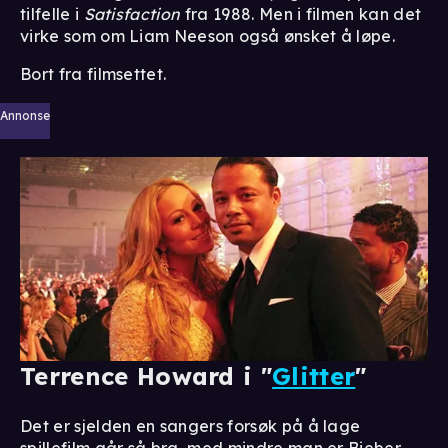
tilfelle i
Satisfaction
fra 1988. Men i filmen kan det
virke som om Liam Neeson også ønsket å løpe.
Bort fra filmsettet.
Annonse
Terrence Howard i "
Glitter
"
Det er sjelden en sangers forsøk på å lage
spillefilm går så bra, med mindre man er Bieber