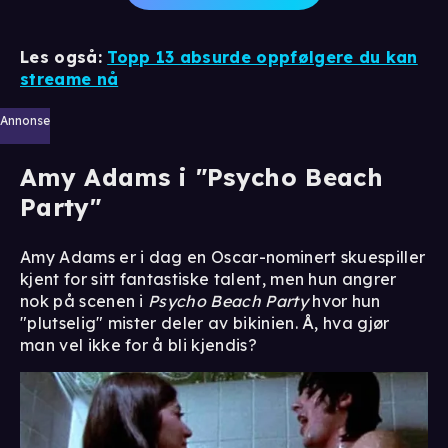
Les også:
Topp 13 absurde oppfølgere du kan
streame nå
Annonse
Amy Adams i "Psycho Beach
Party"
Amy Adams er i dag en Oscar-nominert skuespiller
kjent for sitt fantastiske talent, men hun angrer
nok på scenen i
Psycho Beach Party
hvor hun
"plutselig" mister deler av bikinien. Å, hva gjør
man vel ikke for å bli kjendis?