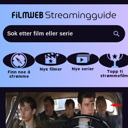
Nye serier
Nye filmer
Topp ti
Finn noe å
strømmefilm
strømme