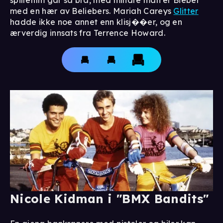
med en hær av Beliebers. Mariah Careys
Glitter
hadde ikke noe annet enn klisj��er, og en
ærverdig innsats fra Terrence Howard.
Nicole Kidman i "BMX Bandits"