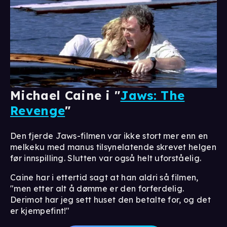
Michael Caine i "
Jaws: The
Revenge
"
Den fjerde Jaws-filmen var ikke stort mer enn en
melkeku med manus tilsynelatende skrevet helgen
før innspilling. Slutten var også helt uforståelig.
Caine har i ettertid sagt at han aldri så filmen,
"men etter alt å dømme er den forferdelig.
Derimot har jeg sett huset den betalte for, og det
er kjempefint!"