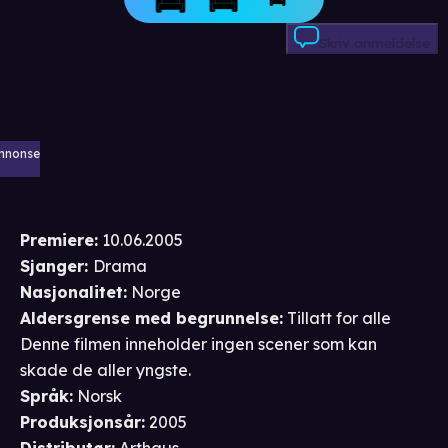
Skriv anmeldelse
nnonse
Premiere
:
10.06.2005
Sjanger
:
Drama
Nasjonalitet
:
Norge
Aldersgrense
med begrunnelse
:
Tillatt for alle
Denne filmen inneholder ingen scener som kan
skade de aller yngste.
Språk
:
Norsk
Produksjonsår
:
2005