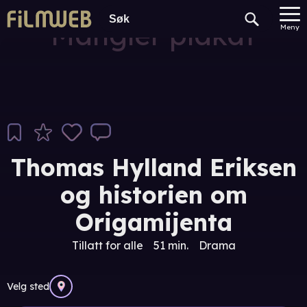
Mangler plakat
Meny
Thomas Hylland Eriksen
og historien om
Origamijenta
Tillatt for alle
51 min.
Drama
Velg sted