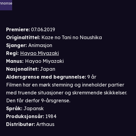
nnonse
Premiere
:
07.06.2019
Originaltittel:
Kaze no Tani no Naushika
Sjanger
:
Animasjon
Regi
:
Hayao Miyazaki
Manus
:
Hayao Miyazaki
Nasjonalitet
:
Japan
Aldersgrense
med begrunnelse
:
9 år
Filmen har en mørk stemning og inneholder partier
med truende situasjoner og skremmende skikkelser.
Den får derfor 9-årsgrense.
Språk
:
Japansk
Produksjonsår
:
1984
Distributør
:
Arthaus