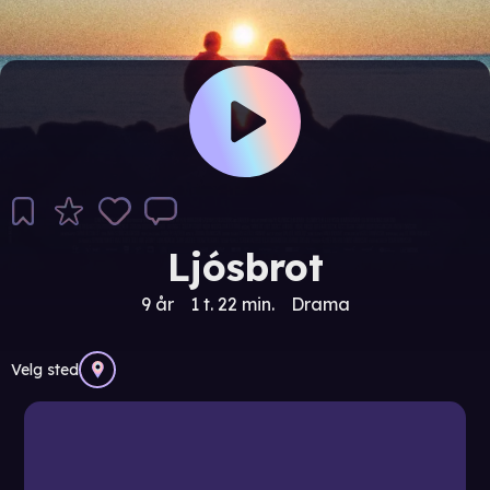
Ljósbrot
9 år
1 t. 22 min.
Drama
Velg sted