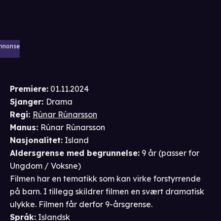
nnonse
Premiere
:
01.11.2024
Sjanger
:
Drama
Regi
:
Rúnar Rúnarsson
Manus
:
Rúnar Rúnarsson
Nasjonalitet
:
Island
Aldersgrense
med begrunnelse
:
9 år
(passer for
Ungdom / Voksne
)
Filmen har en tematikk som kan virke forstyrrende
på barn. I tillegg skildrer filmen en svært dramatisk
ulykke. Filmen får derfor 9-årsgrense.
Språk
:
Islandsk