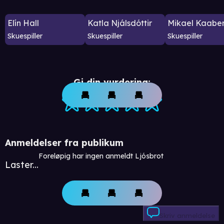
Elín Hall
Katla Njálsdóttir
Mikael Kaabe
Skuespiller
Skuespiller
Skuespiller
Gi din vurdering:
Anmeldelser fra publikum
Foreløpig har ingen anmeldt Ljósbrot
Laster...
Skriv anmeldelse