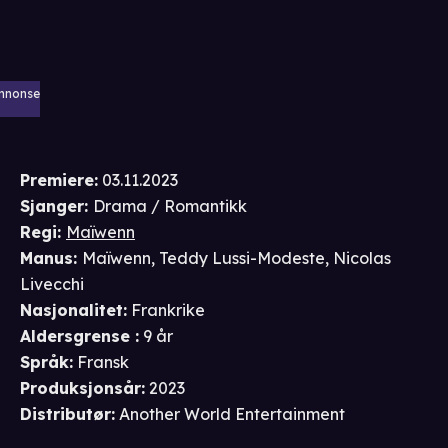
nnonse
Premiere
:
03.11.2023
Sjanger
:
Drama / Romantikk
Regi
:
Maïwenn
Manus
:
Maïwenn
,
Teddy Lussi-Modeste
,
Nicolas
Livecchi
Nasjonalitet
:
Frankrike
Aldersgrense
:
9 år
Språk
:
Fransk
Produksjonsår
:
2023
Distributør
:
Another World Entertainment