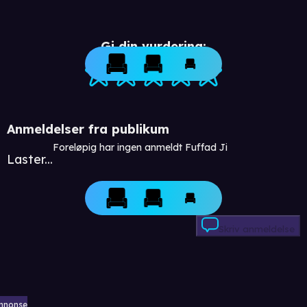
Gi din vurdering:
Anmeldelser fra publikum
Foreløpig har ingen anmeldt Fuffad Ji
Laster...
Skriv anmeldelse
nnonse