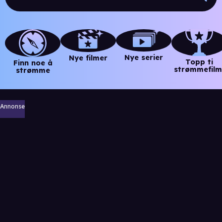
Nye serier
Nye filmer
Topp ti
Finn noe å
strømmefilm
strømme
Annonse