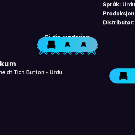
Språk
:
Urd
Produksjon
Distributør
:
Gi din vurdering:
ikum
meldt Tich Button - Urdu