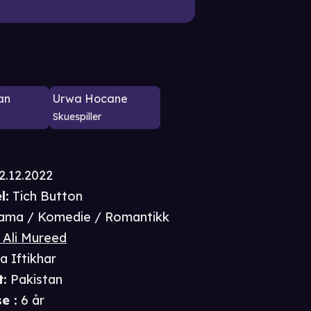
an
Urwa Hocane
Skuespiller
2.12.2022
l:
Tich Button
ama / Komedie / Romantikk
 Ali Mureed
a Iftikhar
t
:
Pakistan
se
:
6 år