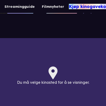
Tich Button - 
Kjøp kinogaveko
Streamingguide
Filmnyheter
6 år
2 t. 25 min.
Drama / Komedie / R
Du må velge kinosted for å se visninger.