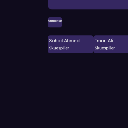
Annonse
Sohail Ahmed
Iman Ali
Skuespiller
Skuespiller