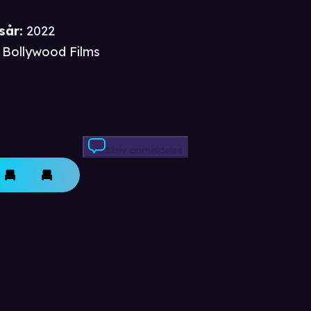
u
sår
:
2022
Bollywood Films
Skriv anmeldelse