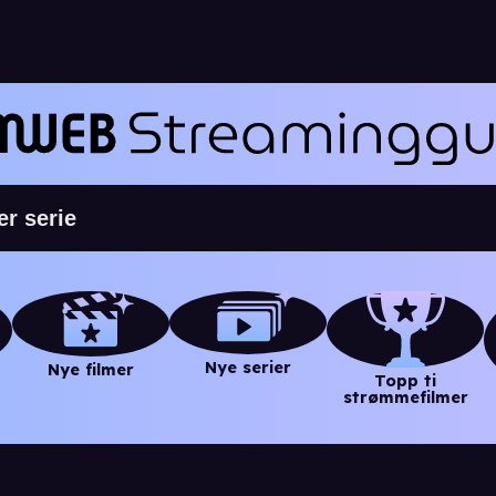
Nye serier
Nye filmer
Topp ti
strømmefilmer