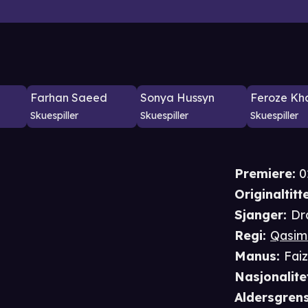
Farhan Saeed
Sonya Hussyn
Feroze Kh
Skuespiller
Skuespiller
Skuespiller
Premiere
:
0
Originaltitte
Sjanger
:
Dr
Regi
:
Qasim
Manus
:
Faiz
Nasjonalite
Aldersgren