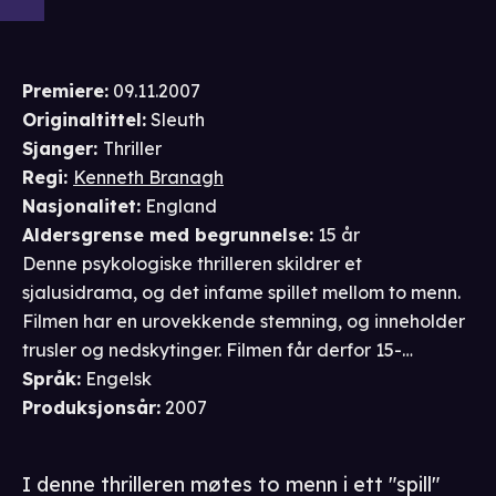
Premiere
:
09.11.2007
Originaltittel:
Sleuth
Sjanger
:
Thriller
Regi
:
Kenneth Branagh
Nasjonalitet
:
England
Aldersgrense
med begrunnelse
:
15 år
Denne psykologiske thrilleren skildrer et
sjalusidrama, og det infame spillet mellom to menn.
Filmen har en urovekkende stemning, og inneholder
trusler og nedskytinger. Filmen får derfor 15-
årsgrense.
Språk
:
Engelsk
Produksjonsår
:
2007
I denne thrilleren møtes to menn i ett "spill"