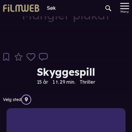
Mangler plakat
Meny
Skyggespill
15 år
1 t. 29 min.
Thriller
Velg sted