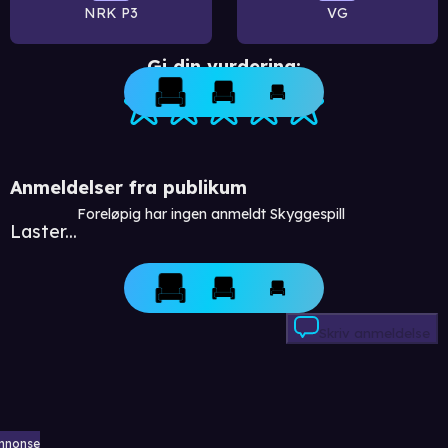
NRK P3
VG
Gi din vurdering:
Anmeldelser fra publikum
Foreløpig har ingen anmeldt Skyggespill
Laster...
Skriv anmeldelse
nnonse