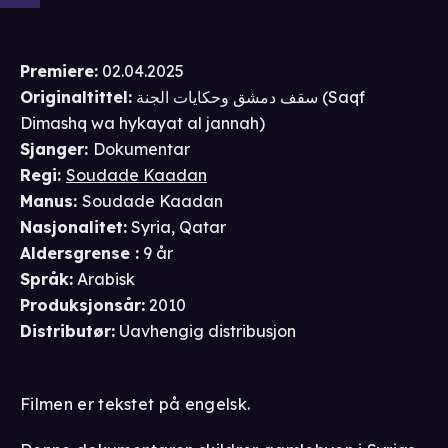
Premiere
:
02.04.2025
Originaltittel:
سقف دمشق وحكايات الجنة (Saqf
Dimashq wa hykayat al jannah)
Sjanger
:
Dokumentar
Regi
:
Soudade Kaadan
Manus
:
Soudade Kaadan
Nasjonalitet
:
Syria, Qatar
Aldersgrense
:
9 år
Språk
:
Arabisk
Produksjonsår
:
2010
Distributør
:
Uavhengig distribusjon
Filmen er tekstet på engelsk.