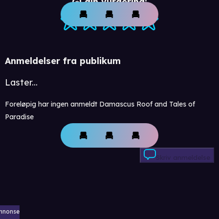
Gi din vurdering:
Anmeldelser fra publikum
Laster...
Foreløpig har ingen anmeldt Damascus Roof and Tales of
Paradise
Skriv anmeldelse
nnonse