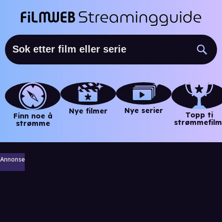
Nye serier
Nye filmer
Topp ti
Finn noe å
strømmefilm
strømme
Annonse