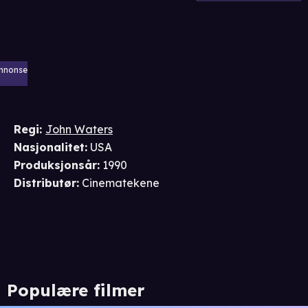
nnonse
Regi
:
John Waters
Nasjonalitet
:
USA
Produksjonsår
:
1990
Distributør
:
Cinematekene
Populære filmer