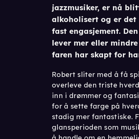
jazzmusiker, er nå blit
alkoholisert og er det
fast engasjement. Den
lever mer eller mindre
faren har skapt for h
Robert sliter med å få spi
overleve den triste hver
inn i drømmer og fantasie
for å sette farge på hver
stadig mer fantastiske. F
glansperioden som musike
å handle om en hemmelig