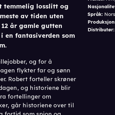
t temmelig losslitt og
Nasjonalite
Språk
:
Nor
 meste av tiden uten
Produksjon
 12 år gamle gutten
Distributør
:
 i en fantasiverden som
am.
llejobber, og for å
dagen flykter far og sønn
r. Robert forteller skrøner
dagen, og historiene blir
ra fortellinger om
r, går historiene over til
 fortid som spion og