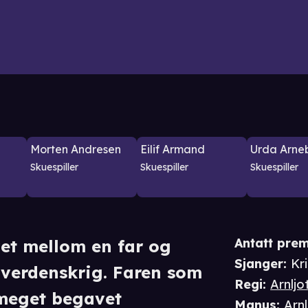
Morten Andresen
Eilif Armand
Urda Arne
Skuespiller
Skuespiller
Skuespiller
Antatt prem
vet mellom en far og
Sjanger
:
Kr
 verdenskrig. Faren som
Regi
:
Arnljo
 meget begavet
Manus
:
Arn