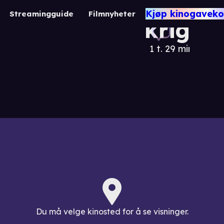
Bobby
Kjøp kinogaveko
Streamingguide
Filmnyheter
krig
1 t. 29 min.
Krigsf
Dra
Du må velge kinosted for å se visninger.