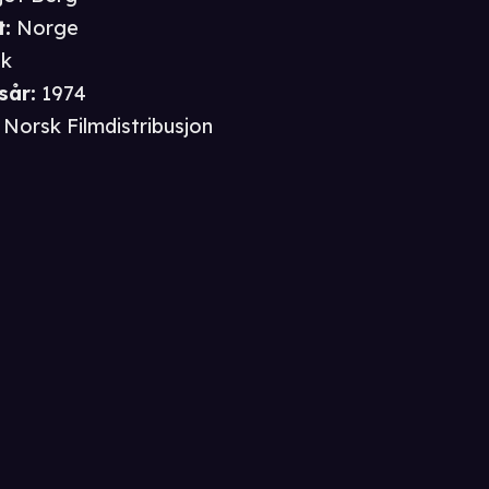
t
:
Norge
sk
sår
:
1974
Norsk Filmdistribusjon