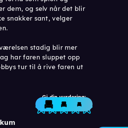
er dem, og selv når det blir
ke snakker sant, velger
en.
værelsen stadig blir mer
dag har faren sluppet opp
obbys tur til å rive faren ut
Gi din vurdering:
ikum