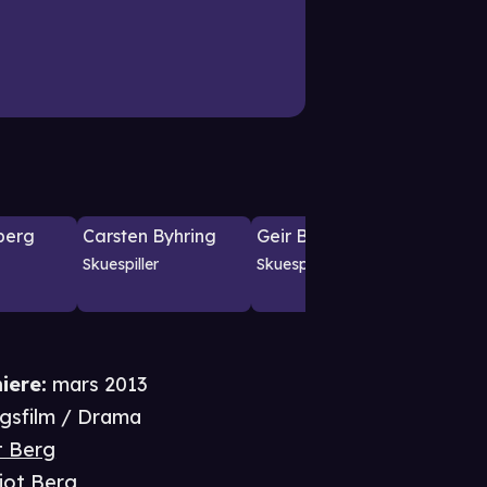
berg
Carsten Byhring
Geir Børresen
Bente
Skuespiller
Skuespiller
Skuespil
iere
:
mars 2013
igsfilm / Drama
t Berg
ljot Berg