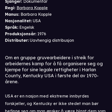
Sjanger
:
Dokumentar
Regi
:
Barbara Kopple
Manus
:
Barbara Kopple
Nasjonalitet
:
USA
Språk
:
Engelsk
Produksjonsår
:
1976
Distributør
:
Uavhengig distribusjon
Om en gruppe gruvearbeidere i streik for
arbeidernes kamp for å få organisere seg og
kjempe for sine legale rettigheter i Harlan
County, Kentucky USA i første del av 1970-
årene.
USA er en nasjon med ekstreme innbyrdes
forskjeller, og Kentucky er ikke stedet man bør
befinne seg om man ønsker å være blant dem som