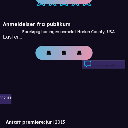
Anmeldelser fra publikum
Foreløpig har ingen anmeldt Harlan County, USA
Laster...
Skriv anmeldelse
nnonse
Antatt premiere
:
juni 2013