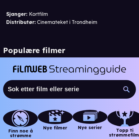
Sjanger
:
Kortfilm
Distributør
:
Cinemateket i Trondheim
Populære filmer
Nye serier
Nye filmer
Topp ti
Finn noe å
strømmefilm
strømme