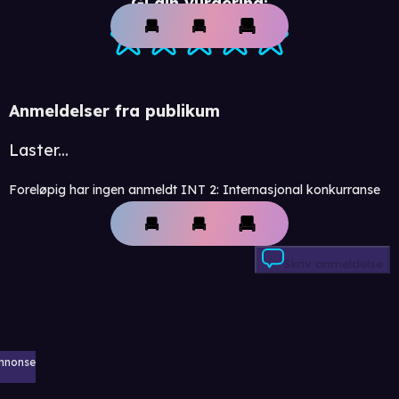
Gi din vurdering:
Anmeldelser fra publikum
Laster...
Foreløpig har ingen anmeldt INT 2: Internasjonal konkurranse
Skriv anmeldelse
nnonse