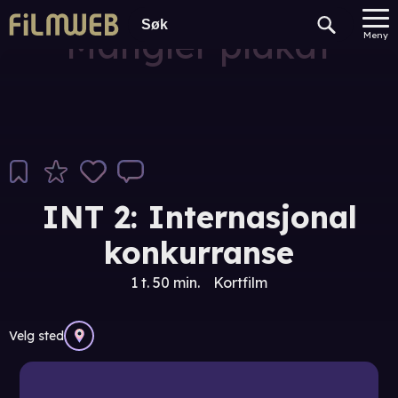
Mangler plakat
Meny
INT 2: Internasjonal
konkurranse
1 t. 50 min.
Kortfilm
Velg sted