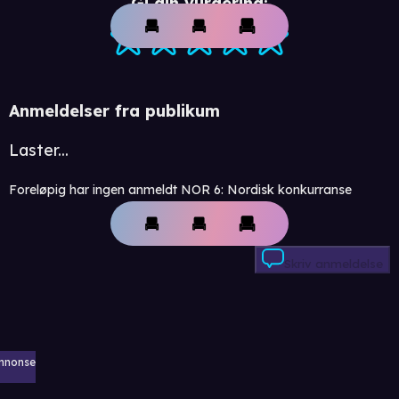
Gi din vurdering:
Anmeldelser fra publikum
Laster...
Foreløpig har ingen anmeldt NOR 6: Nordisk konkurranse
Skriv anmeldelse
nnonse