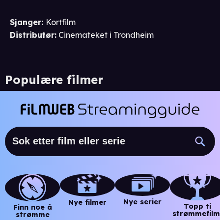
Sjanger
:
Kortfilm
Distributør
:
Cinemateket i Trondheim
Populære filmer
Nye serier
Nye filmer
Topp ti
Finn noe å
strømmefilm
strømme