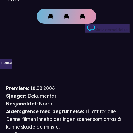
Skriv anmeldelse
nnonse
Premiere
:
18.08.2006
Sjanger
:
Dokumentar
Nasjonalitet
:
Norge
Aldersgrense
med begrunnelse
:
Tillatt for alle
Denne filmen inneholder ingen scener som antas å
kunne skade de minste.