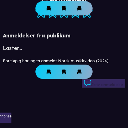
Gi din vurdering:
Anmeldelser fra publikum
Laster...
Foreløpig har ingen anmeldt Norsk musikkvideo (2024)
Skriv anmeldelse
nnonse