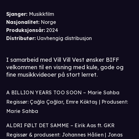
Sjanger
:
Musikkfilm
Nasjonalitet
:
Norge
Produksjonsår
:
2024
Distributør
:
Uavhengig distribusjon
I samarbeid med Vill Vill Vest ønsker BIFF
velkommen til en visning med kule, gode og
fine musikkvideoer på stort lerret.
A BILLION YEARS TOO SOON – Marie Sahba
Regissør: Çağla Çağlar, Emre Köktaş | Produsent:
Marie Sahba
ALDRI FØLT DET SAMME – Eirik Aas ft. GKR
Regissør & produsent: Johannes Hålien | Jonas