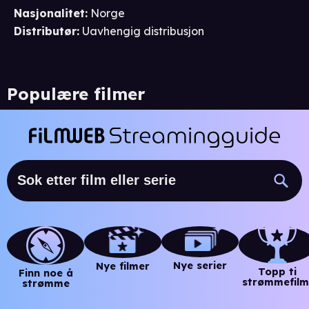
Nasjonalitet
:
Norge
Distributør
:
Uavhengig distribusjon
Populære filmer
Nye serier
Nye filmer
Topp ti
Finn noe å
strømmefilm
strømme