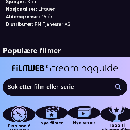
Sjanger
:
Krim
Nasjonalitet
:
Litauen
Aldersgrense
:
15 år
Distributør
:
PN Tjenester AS
Populære filmer
Nye serier
Nye filmer
Topp ti
Finn noe å
strømmefilm