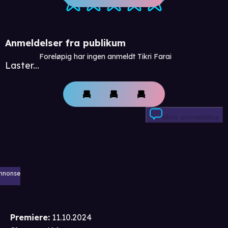
Anmeldelser fra publikum
Foreløpig har ingen anmeldt Tikri Farai
Laster...
Skriv anmeldelse
nnonse
Premiere
:
11.10.2024