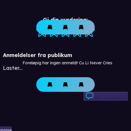
Gi din vurdering:
Anmeldelser fra publikum
Foreløpig har ingen anmeldt Cu Li Never Cries
Laster...
Skriv anmeldelse
nnonse