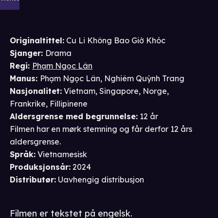
Originaltittel:
Cu Li Không Bao Giờ Khóc
Sjanger
:
Drama
Regi
:
Phạm Ngọc Lân
Manus
:
Phạm Ngọc Lân
,
Nghiêm Quỳnh Trang
Nasjonalitet
:
Vietnam, Singapore, Norge,
Frankrike, Fillipinene
Aldersgrense
med begrunnelse
:
12 år
Filmen har en mørk stemning og får derfor 12 års
aldersgrense.
Språk
:
Vietnamesisk
Produksjonsår
:
2024
Distributør
:
Uavhengig distribusjon
Filmen er tekstet på engelsk.