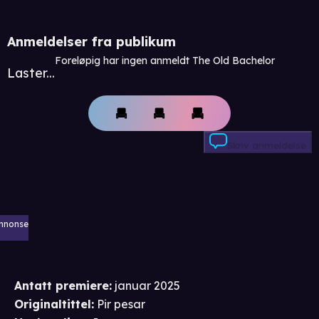
Anmeldelser fra publikum
Foreløpig har ingen anmeldt The Old Bachelor
Laster...
Skriv anmeldelse
nnonse
Antatt premiere
:
januar 2025
Originaltittel:
Pir pesar