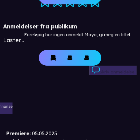
Anmeldelser fra publikum
Foreløpig har ingen anmeldt Maya, gi meg en tittel
Laster...
Skriv anmeldelse
nnonse
Premiere
:
05.05.2025