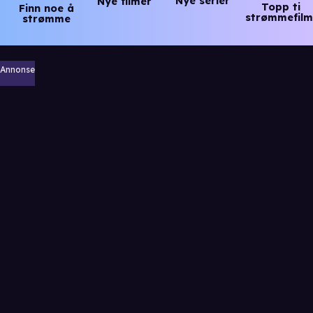
Nye serier
Nye filmer
Topp ti
Finn noe å
strømmefilm
strømme
Annonse