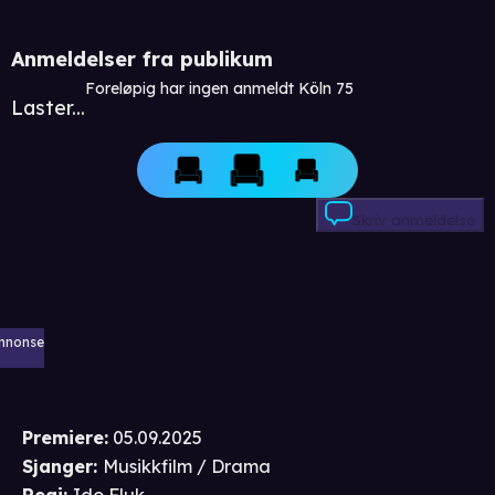
Anmeldelser fra publikum
Foreløpig har ingen anmeldt Köln 75
Laster...
Skriv anmeldelse
nnonse
Premiere
:
05.09.2025
Sjanger
:
Musikkfilm / Drama
Regi
:
Ido Fluk