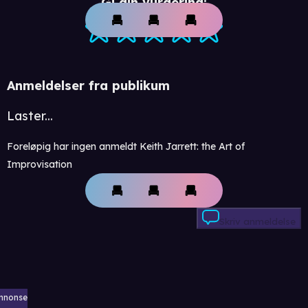
Gi din vurdering:
Anmeldelser fra publikum
Laster...
Foreløpig har ingen anmeldt Keith Jarrett: the Art of
Improvisation
Skriv anmeldelse
nnonse