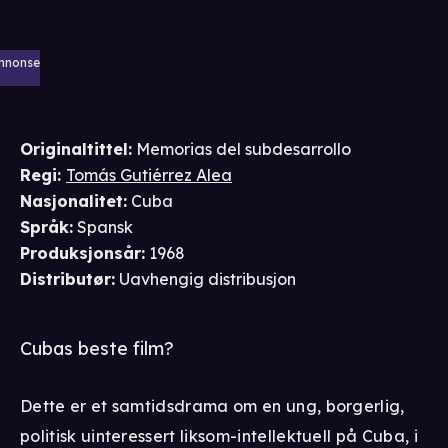
nnonse
Originaltittel:
Memorias del subdesarrollo
Regi
:
Tomás Gutiérrez Alea
Nasjonalitet
:
Cuba
Språk
:
Spansk
Produksjonsår
:
1968
Distributør
:
Uavhengig distribusjon
Cubas beste film?
Dette er et samtidsdrama om en ung, borgerlig,
politisk uinteressert liksom-intellektuell på Cuba, i