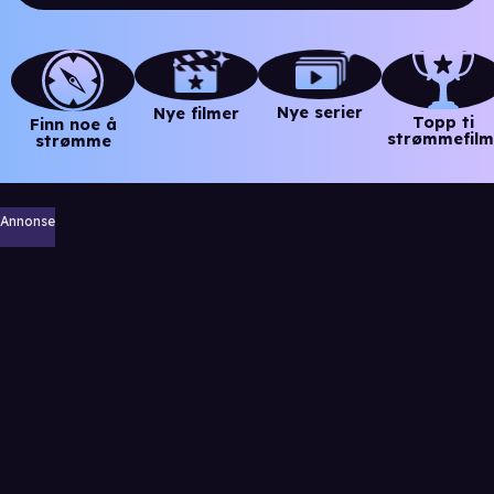
Nye serier
Nye filmer
Topp ti
Finn noe å
strømmefilm
strømme
Annonse