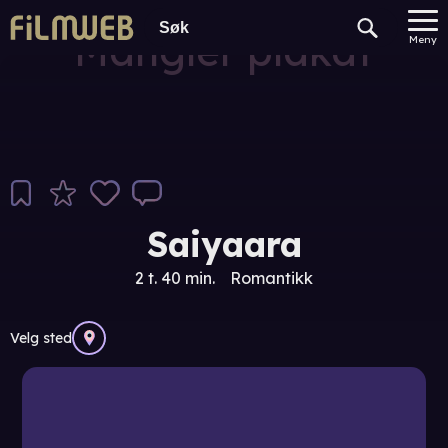
Mangler plakat
Meny
Saiyaara
2 t. 40 min.
Romantikk
Velg sted