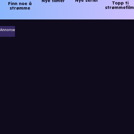
Nye serier
Nye filmer
Topp ti
Finn noe å
strømmefilm
strømme
Annonse