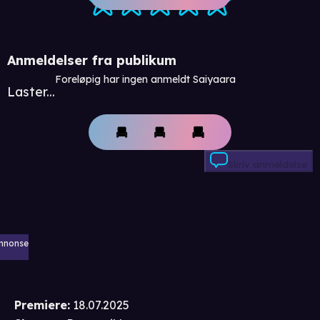
Anmeldelser fra publikum
Foreløpig har ingen anmeldt Saiyaara
Laster...
Skriv anmeldelse
nnonse
Premiere
:
18.07.2025