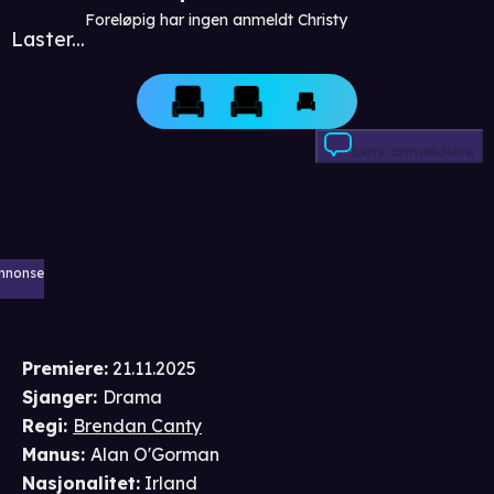
Foreløpig har ingen anmeldt Christy
Laster...
Skriv anmeldelse
nnonse
Premiere
:
21.11.2025
Sjanger
:
Drama
Regi
:
Brendan Canty
Manus
:
Alan O'Gorman
Nasjonalitet
:
Irland