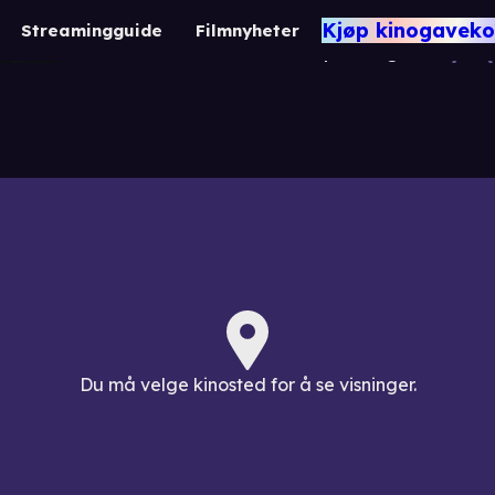
Freedom - Tamil 
Kjøp kinogaveko
Streamingguide
Filmnyheter
15 år
2 t. 35 min.
Drama / Spenning / Tamil / T
Du må velge kinosted for å se visninger.