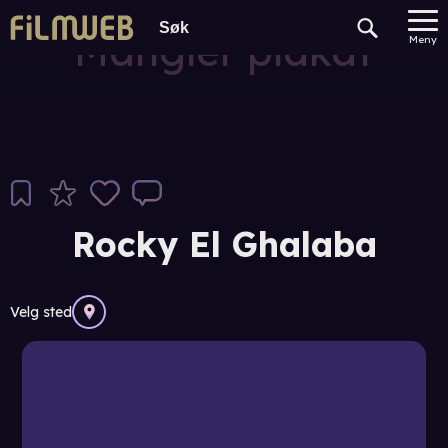
Mangler plakat
Meny
Rocky El Ghalaba
Velg sted