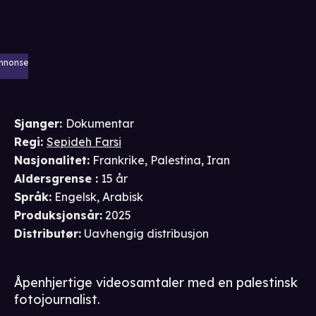
nnonse
Sjanger
:
Dokumentar
Regi
:
Sepideh Farsi
Nasjonalitet
:
Frankrike, Palestina, Iran
Aldersgrense
:
15 år
Språk
:
Engelsk, Arabisk
Produksjonsår
:
2025
Distributør
:
Uavhengig distribusjon
Åpenhjertige videosamtaler med en palestinsk
fotojournalist.