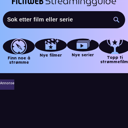
Nye serier
Nye filmer
Topp ti
Finn noe å
strømmefilm
strømme
Annonse